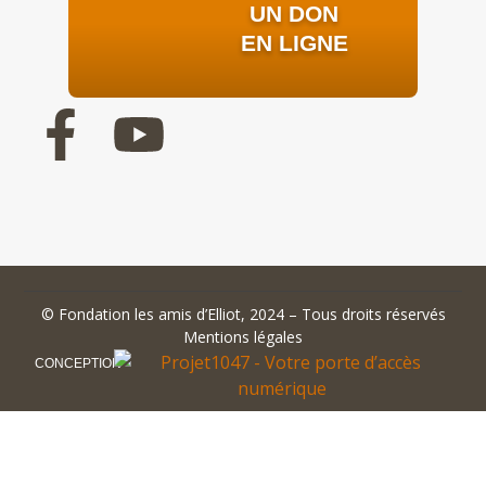
UN DON
EN LIGNE
©
Fondation les amis d’Elliot
, 2024 – Tous droits réservés
Mentions légales
CONCEPTION