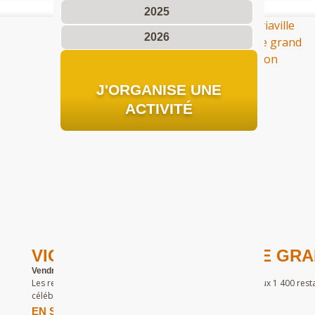
2025
2026
J'ORGANISE UNE
ACTIVITÉ
VICTORIAVILLE CÉLÈBRE LE GR
Vendredi, 27 avril 2012
Les restaurants McDonald’s® de Victoriaville se joignent aux 1 400 r
célébrer le 19e Grand McDon.
EN SAVOIR PLUS